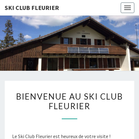
SKI CLUB FLEURIER
Togg
navig
SKI CLUB
FLEURIE
BIENVENUE
BIENVENUE AU SKI CLUB
AU
FLEURIER
SKI
CLUB
FLEURIER
Le Ski Club Fleurier est heureux de votre visite !